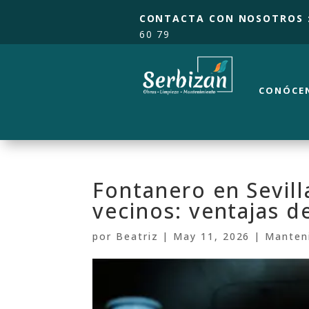
CONTACTA CON NOSOTROS 
60 79
CONÓCE
Fontanero en Sevil
vecinos: ventajas d
por
Beatriz
|
May 11, 2026
|
Manten