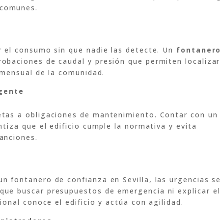
 comunes.
a
r el consumo sin que nadie las detecte. Un
fontaner
obaciones de caudal y presión que permiten localiza
o mensual de la comunidad.
igente
etas a obligaciones de mantenimiento. Contar con un
ntiza que el edificio cumple la normativa y evita
anciones.
s
n fontanero de confianza en Sevilla, las urgencias s
que buscar presupuestos de emergencia ni explicar e
ional conoce el edificio y actúa con agilidad.