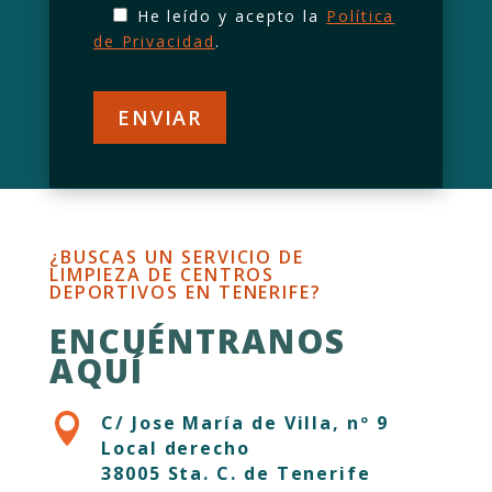
He leído y acepto la
Política
de Privacidad
.
¿BUSCAS UN SERVICIO DE
LIMPIEZA DE CENTROS
DEPORTIVOS EN TENERIFE?
ENCUÉNTRANOS
AQUÍ

C/ Jose María de Villa, nº 9
Local derecho
38005 Sta. C. de Tenerife