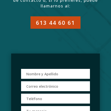
de contacto o, si lo prefieres, puede
llamarnos al:
613 44 60 61