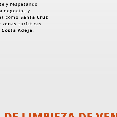
te y respetando
a negocios y
eas como
Santa Cruz
y zonas turísticas
o
Costa Adeje
.
 DE LIMPIEZA DE VE