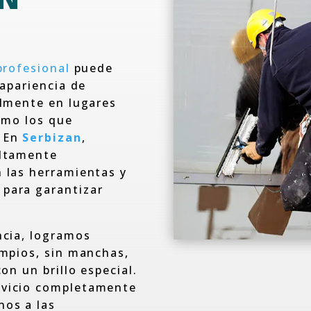
profesional
puede
 apariencia de
almente en lugares
como los que
. En
Serbizan
,
altamente
 las herramientas y
para garantizar
ncia, logramos
impios, sin manchas,
on un brillo especial.
rvicio completamente
nos a las